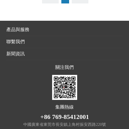
產品與服務
聯繫我們
新聞資訊
關注我們
集團熱線
+86 769-85412001
中國廣東省東莞市長安鎮上角村振安西路220號