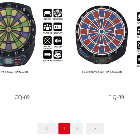
CQ-89
LQ-89
<
1
2
>