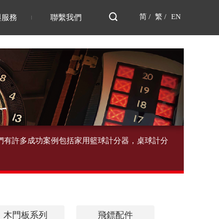
简 /
繁 /
EN
與服務
聯繫我們
們有許多成功案例包括家用籃球計分器，桌球計分
木門板系列
飛鏢配件