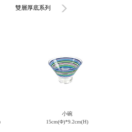
雙層厚底系列
菱紋浮雕系列
鑽石
小碗
)
15cm(Φ)*9.2cm(H)