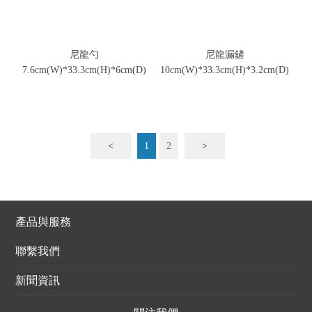
尼龍勺
尼龍漏鏟
7.6cm(W)*33.3cm(H)*6cm(D)
10cm(W)*33.3cm(H)*3.2cm(D)
<
1
2
>
產品與服務
聯繫我們
新聞資訊