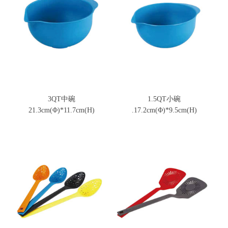
3QT中碗
1.5QT小碗
21.3cm(Φ)*11.7cm(H)
.17.2cm(Φ)*9.5cm(H)